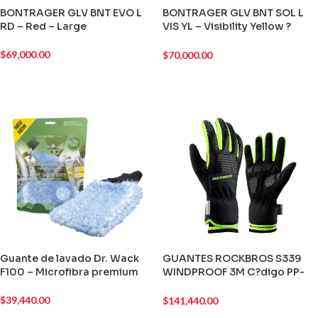
BONTRAGER GLV BNT EVO L
BONTRAGER GLV BNT SOL L
RD – Red – Large
VIS YL – Visibility Yellow ?
Large
$
69,000.00
$
70,000.00
Guante de lavado Dr. Wack
GUANTES ROCKBROS S339
F100 – Microfibra premium
WINDPROOF 3M C?digo PP-
35575
$
39,440.00
$
141,440.00