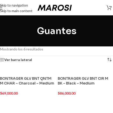
Skip to navigation
Skip to main content
Guantes
Mostrando los 6 resultados
Ver barra lateral
BONTRAGER GLV BNT QNTM
BONTRAGER GLV BNT CIR M
M CHAR – Charcoal – Medium
BK – Black – Medium
$
69,000.00
$
86,000.00