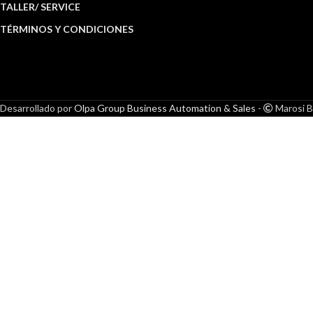
TALLER/ SERVICE
TÉRMINOS Y CONDICIONES
Desarrollado por
Olpa Group Business Automation & Sales
-
Marosi B