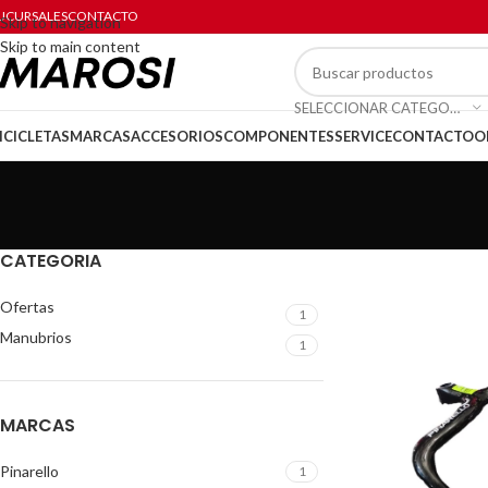
UCURSALES
CONTACTO
Skip to navigation
Skip to main content
SELECCIONAR CATEGORÍA
ICICLETAS
MARCAS
ACCESORIOS
COMPONENTES
SERVICE
CONTACTO
O
CATEGORIA
Ofertas
1
Manubrios
1
MARCAS
Pinarello
1