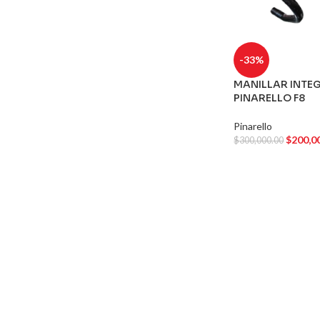
-33%
MANILLAR INT
PINARELLO F8
Pinarello
$
200,0
$
300,000.00
AGREGAR AL CA