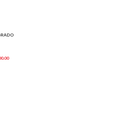
EGRADO
00.00
RRITO