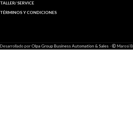
TALLER/ SERVICE
TÉRMINOS Y CONDICIONES
Desarrollado por
Olpa Group Business Automation & Sales
-
Marosi B