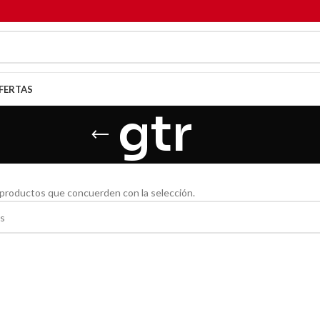
FERTAS
gtr
productos que concuerden con la selección.