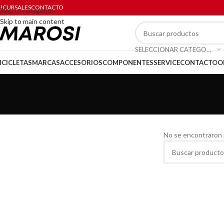
UCURSALES
CONTACTO
Skip to navigation
Skip to main content
SELECCIONAR CATEGORÍA
ICICLETAS
MARCAS
ACCESORIOS
COMPONENTES
SERVICE
CONTACTO
O
No se encontraron 