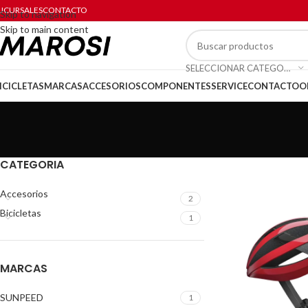
UCURSALES
CONTACTO
Skip to navigation
Skip to main content
SELECCIONAR CATEGORÍA
ICICLETAS
MARCAS
ACCESORIOS
COMPONENTES
SERVICE
CONTACTO
O
CATEGORIA
Accesorios
2
Bicicletas
1
MARCAS
SUNPEED
1