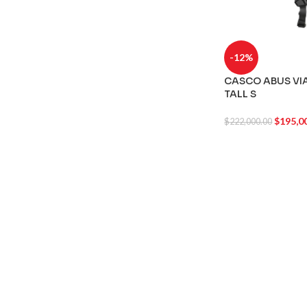
-12%
CASCO ABUS VI
TALL S
$
195,0
$
222,000.00
AGREGAR AL CA