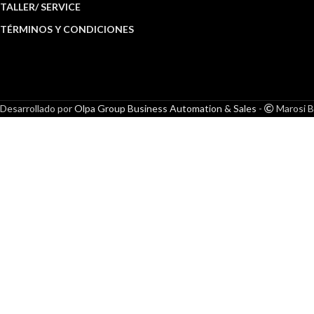
TALLER/ SERVICE
TÉRMINOS Y CONDICIONES
Desarrollado por
Olpa Group Business Automation & Sales
-
Marosi B