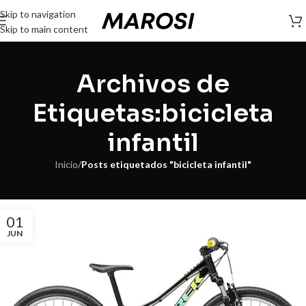
Skip to navigation
Skip to main content
Archivos de
Etiquetas:bicicleta
infantil
Inicio
/
Posts etiquetados "bicicleta infantil"
01
JUN