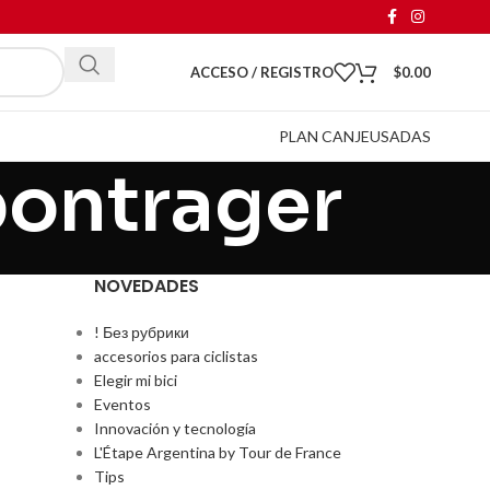
ACCESO / REGISTRO
$
0.00
PLAN CANJE
USADAS
bontrager
NOVEDADES
! Без рубрики
accesorios para ciclistas
Elegir mi bici
Eventos
Innovación y tecnología
L'Étape Argentina by Tour de France
Tips