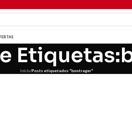
FERTAS
e Etiquetas:
Inicio
/
Posts etiquetados "bontrager"