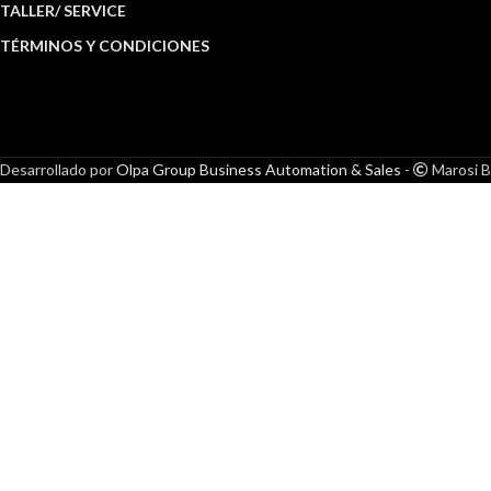
TALLER/ SERVICE
TÉRMINOS Y CONDICIONES
Desarrollado por
Olpa Group Business Automation & Sales
-
Marosi B