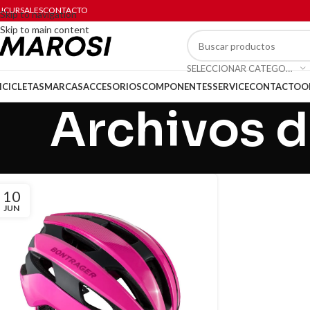
UCURSALES
CONTACTO
Skip to navigation
Skip to main content
SELECCIONAR CATEGORÍA
ICICLETAS
MARCAS
ACCESORIOS
COMPONENTES
SERVICE
CONTACTO
O
Archivos d
10
JUN