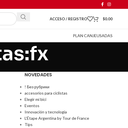
ACCESO / REGISTRO
$
0.00
PLAN CANJE
USADAS
as:fx
NOVEDADES
! Без рубрики
accesorios para ciclistas
Elegir mi bici
Eventos
Innovación y tecnología
L'Étape Argentina by Tour de France
Tips