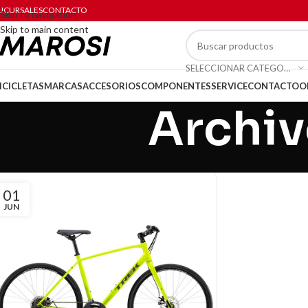
UCURSALES
CONTACTO
Skip to navigation
Skip to main content
SELECCIONAR CATEGORÍA
ICICLETAS
MARCAS
ACCESORIOS
COMPONENTES
SERVICE
CONTACTO
O
Archiv
01
JUN