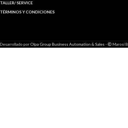
TALLER/ SERVICE
TÉRMINOS Y CONDICIONES
Desarrollado por
Olpa Group Business Automation & Sales
-
Marosi B