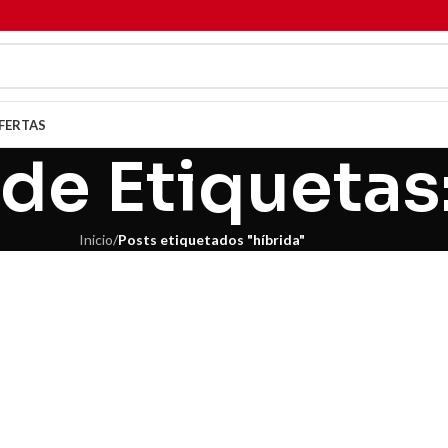
FERTAS
de Etiquetas
Inicio
/
Posts etiquetados "híbrida"