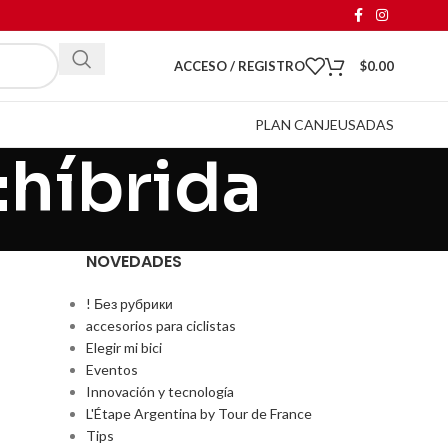
ACCESO / REGISTRO
$
0.00
PLAN CANJE
USADAS
:híbrida
NOVEDADES
! Без рубрики
accesorios para ciclistas
Elegir mi bici
Eventos
Innovación y tecnología
L'Étape Argentina by Tour de France
Tips