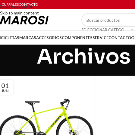
UCURSALES
CONTACTO
Skip to navigation
Skip to main content
SELECCIONAR CATEGORÍA
ICICLETAS
MARCAS
ACCESORIOS
COMPONENTES
SERVICE
CONTACTO
O
Archivos 
01
JUN