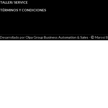
TALLER/ SERVICE
TÉRMINOS Y CONDICIONES
Desarrollado por
Olpa Group Business Automation & Sales
-
Marosi B