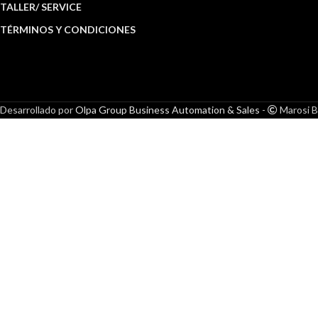
TALLER/ SERVICE
TÉRMINOS Y CONDICIONES
Desarrollado por
Olpa Group Business Automation & Sales
-
Marosi B