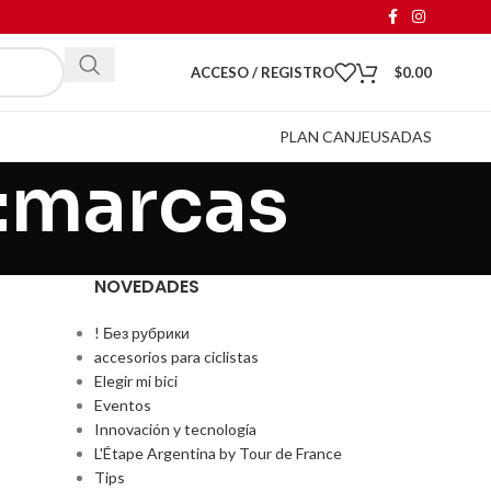
ACCESO / REGISTRO
$
0.00
PLAN CANJE
USADAS
s:marcas
NOVEDADES
! Без рубрики
accesorios para ciclistas
Elegir mi bici
Eventos
Innovación y tecnología
L'Étape Argentina by Tour de France
Tips