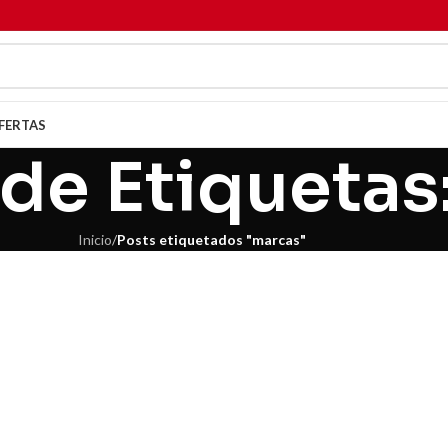
FERTAS
 de Etiqueta
Inicio
/
Posts etiquetados "marcas"