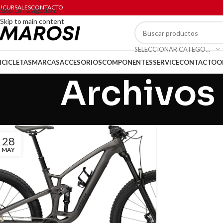
UCURSALES
CONTACTO
Skip to navigation
Skip to main content
SELECCIONAR CATEGORÍA
ICICLETAS
MARCAS
ACCESORIOS
COMPONENTES
SERVICE
CONTACTO
O
Archivos
28
MAY