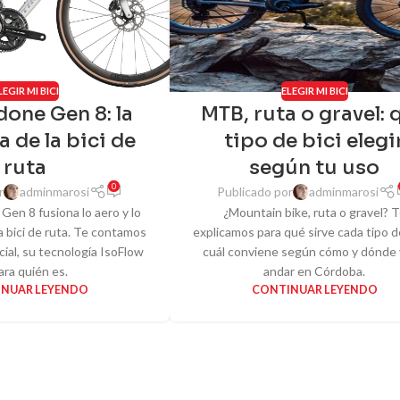
LEGIR MI BICI
ELEGIR MI BICI
one Gen 8: la
MTB, ruta o gravel: 
a de la bici de
tipo de bici elegi
ruta
según tu uso
0
r
adminmarosi
Publicado por
adminmarosi
en 8 fusiona lo aero y lo
¿Mountain bike, ruta o gravel? 
la bici de ruta. Te contamos
explicamos para qué sirve cada tipo de
cial, su tecnología IsoFlow
cuál conviene según cómo y dónde 
ara quién es.
andar en Córdoba.
NUAR LEYENDO
CONTINUAR LEYENDO