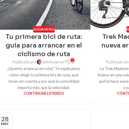
ELEGIR MI BICI
E
Tu primera bici de ruta:
Trek Mad
guía para arrancar en el
nueva er
ciclismo de ruta
0
Publicado por
adminmarosi
Publicado po
¿Querés arrancar en ruta? Te explicamos
La Trek Madone G
cómo elegir tu primera bici de ruta, qué
liviano en una so
tener en cuenta y por qué la comodidad
qué la hace espe
importa más que la velocidad.
y p
CONTINUAR LEYENDO
CONTI
28
MAY