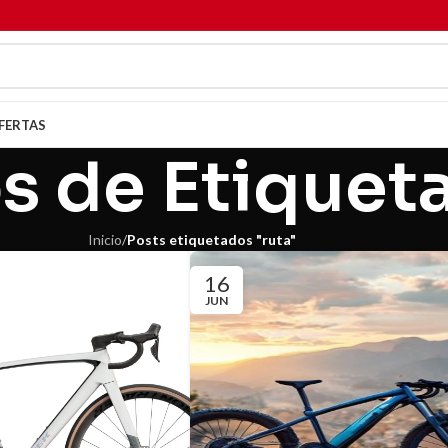
FERTAS
s de Etiqueta
Inicio
/
Posts etiquetados "ruta"
16
JUN