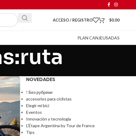
ACCESO / REGISTRO
$
0.00
PLAN CANJE
USADAS
s:ruta
NOVEDADES
! Без рубрики
accesorios para ciclistas
Elegir mi bici
Eventos
Innovación y tecnología
L'Étape Argentina by Tour de France
Tips