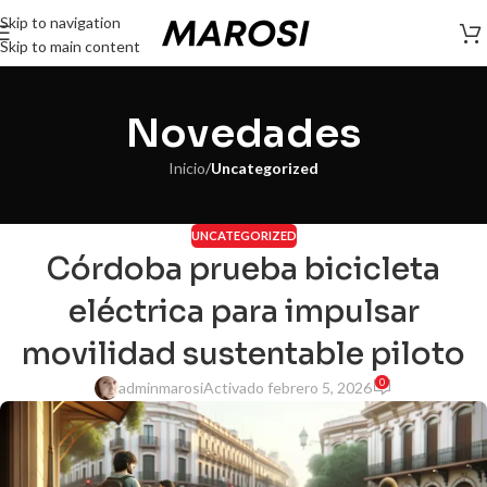
Skip to navigation
Skip to main content
Novedades
Inicio
/
Uncategorized
UNCATEGORIZED
Córdoba prueba bicicleta
eléctrica para impulsar
movilidad sustentable piloto
0
adminmarosi
Activado febrero 5, 2026