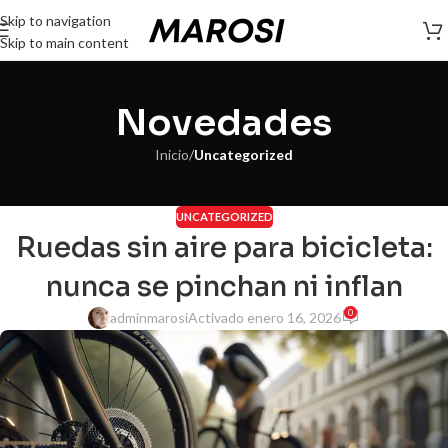
Skip to navigation
Skip to main content
Novedades
Inicio
/
Uncategorized
UNCATEGORIZED
Ruedas sin aire para bicicleta:
nunca se pinchan ni inflan
0
adminmarosi
Activado enero 16, 2026