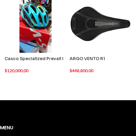
Casco Specialized Prevail I
ARGO VENTO R1
$
120,000.00
$
448,800.00
MENU