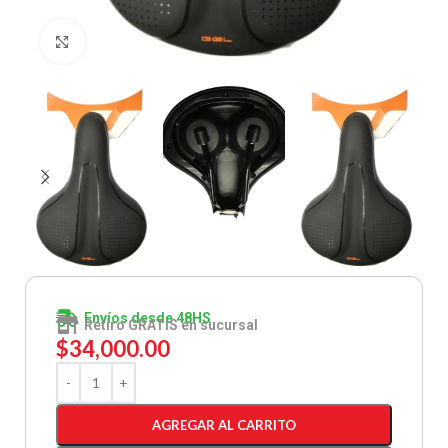
Clic para ampliar
Envíos desde 48HS
Retiro GRATIS en sucursal
$
34,000.00
AGREGAR AL CARRITO