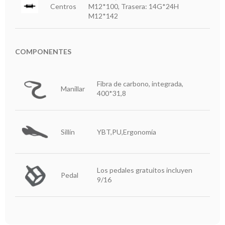
Centros
M12*100, Trasera: 14G*24H
M12*142
COMPONENTES
Fibra de carbono, integrada,
Manillar
400*31,8
Sillín
YBT,PU,Ergonomía
Los pedales gratuitos incluyen
Pedal
9/16