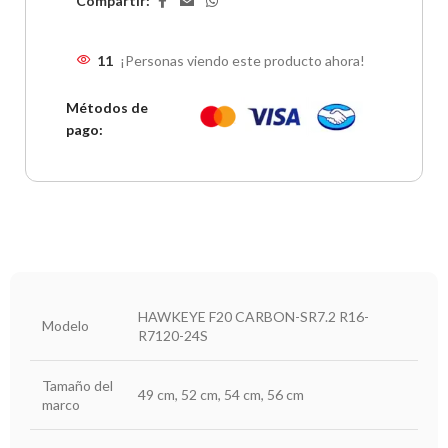
Compartir:
trek3
3
cuotas de
$
2,136,333.33
—
—
$
6,409,000.00
11
¡Personas viendo este producto ahora!
naranja plan z
—
3
cuotas sin interés de
$
1,841,666.67
—
Métodos de
$
5,525,000.00
pago:
HAWKEYE F20 CARBON-SR7.2 R16-
Modelo
R7120-24S
Tamaño del
49 cm, 52 cm, 54 cm, 56 cm
marco