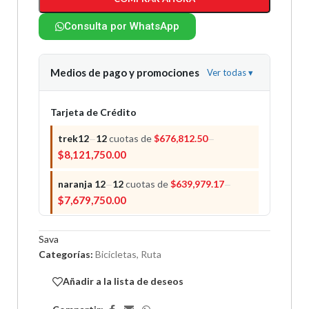
Consulta por WhatsApp
Medios de pago y promociones
Ver todas
▾
Tarjeta de Crédito
trek12
12
cuotas de
$
676,812.50
—
—
$
8,121,750.00
naranja 12
12
cuotas de
$
639,979.17
—
—
$
7,679,750.00
trek9
9
cuotas de
$
841,027.78
—
—
Sava
$
7,569,250.00
Categorías:
Bicicletas
,
Ruta
trek6
6
cuotas de
$
1,215,500.00
—
—
Añadir a la lista de deseos
$
7,293,000.00