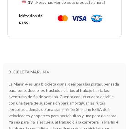
13
¡Personas viendo este producto ahora!
trek3
3
cuotas de
$
460,381.94
—
—
$
1,381,145.83
Métodos de
pago:
naranja plan z
—
3
cuotas sin interés de
$
396,880.99
—
$
1,190,642.96
BICICLETA MARLIN 4
La Marlin 4 es una bicicleta diaria ideal para las pistas, pensada
para todo, desde los traslados diarios al trabajo hasta las
aventuras de fin de semana. Cuenta con un cuadro estable
con una tijera de suspensión para amortiguar las rutas
abruptas, además de una transmisión Shimano ESSA de 8
velocidades y soportes para portabultos y una pata de cabra.
Ya sea para ir a la escuela, al trabajo o a la carretera, la Marlin 4
te ofrece la comodidad y la confianza de una bicicleta para