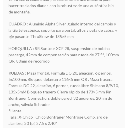
hacer traslados diarios con la robustez de una auténtica bici
de montaña.
CUADRO : Aluminio Alpha Silver, guiado interno del cambio y
la tija telescópica, soporte para portabultos y pata de cabra, y
eje pasante ThruSkew de 135×5 mm
HORQUILLA : SR Suntour XCE 28, suspensión de bobina,
precarga, 42mm de compensación para rueda de 27.5″, 100mm
QR, 80mm de recorrido
RUEDAS : Maza frontal. Formula DC-20, aleación, 6 pernos,
5x100mm. Bloqueo delantero 116×5 mm QR . Maza trasera
Formula DC-22, aleación, 6 pernos, rueda libre Shimano 8/9/10,
135x5mM Bloqueo trasero Cierre rápido de 173×5 mm Rin
Bontrager Connection, doble pared, 32 agujeros, 20mm de
ancho, válvula Schrader
*Llanta
Talla: X-Chico , Chico Bontrager Montrose Comp, aro de
alambre, 30 tpi, 27.5 x 2.40″