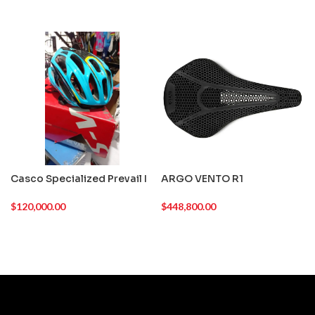
Casco Specialized Prevail I
ARGO VENTO R1
$
120,000.00
$
448,800.00