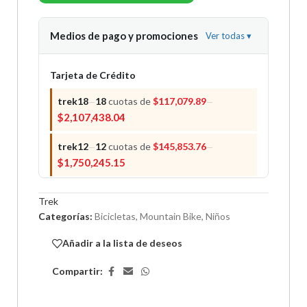
Medios de pago y promociones
Ver todas
▾
Tarjeta de Crédito
trek18
18
cuotas de
$
117,079.89
—
—
$
2,107,438.04
trek12
12
cuotas de
$
145,853.76
—
—
$
1,750,245.15
naranja 12
12
cuotas de
$
137,916.14
—
—
Trek
$
1,654,993.71
Categorías:
Bicicletas
,
Mountain Bike
,
Niños
trek 9
9
cuotas de
$
181,242.32
—
—
Añadir a la lista de deseos
$
1,631,180.86
Compartir:
trek6
6
cuotas de
$
261,941.45
—
—
$
1,571,648.71