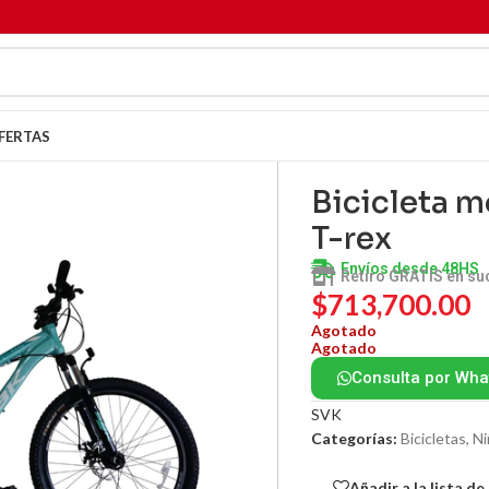
FERTAS
Bicicleta 
T-rex
Envíos desde 48HS
Retiro GRATIS en su
$
713,700.00
Agotado
Agotado
Consulta por Wh
SVK
Categorías:
Bicicletas
,
Ni
Añadir a la lista d