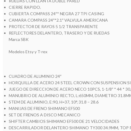
RUEDAS CON LLANTA DOBLE PARED
CIERRE RAPIDO.
CUBIERTA COMPASS 24″* NEGRA 27 TPI CASING
CAMARA COMPASS 24″*2.1″ VALVULA AMERICANA
PROTECTOR DE RAYOS 5 1/2 TRANSPARENTE
REFLECTORES DELANTERO, TRASERO Y DE RUEDAS
Marca SBK
Modelos Etsy y T-rex
CUADRO DE ALUMINIO 24″
HORQUILLA DE ACERO 24 STEEL CROWN CON SUSPENSION S
JUEGO DE DIRECCION DE ACERO NECO 10PCS, 1-1/8″ * 44 * 3
MANUBRIO DE ALUMINIO RECTO, L:650MM, DIAMETRO 31.8M
STEM DE ALUMINIO, E:90, H=37, 10°, 31.8 – 28.6
MANIJAS DE FRENO SHIMANO EF500
SET DE FRENOS A DISCO MECANICO
SHIFTER CAMBIOS SHIMANO EF500 DE 21 VELOCIDADES
DESCARRILADOR DELANTERO SHIMANO TY300 34.9MM, TOP 