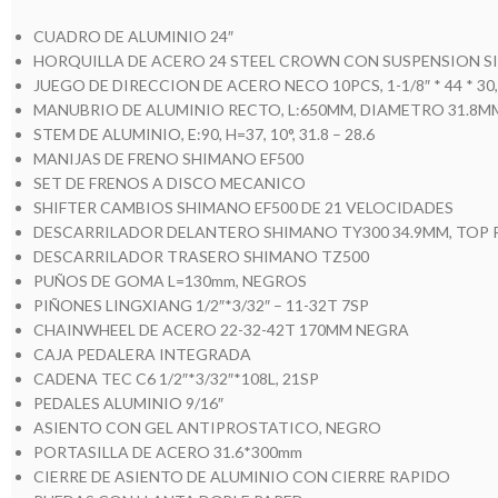
CUADRO DE ALUMINIO 24″
HORQUILLA DE ACERO 24 STEEL CROWN CON SUSPENSION S
JUEGO DE DIRECCION DE ACERO NECO 10PCS, 1-1/8″ * 44 * 3
MANUBRIO DE ALUMINIO RECTO, L:650MM, DIAMETRO 31.8M
STEM DE ALUMINIO, E:90, H=37, 10°, 31.8 – 28.6
MANIJAS DE FRENO SHIMANO EF500
SET DE FRENOS A DISCO MECANICO
SHIFTER CAMBIOS SHIMANO EF500 DE 21 VELOCIDADES
DESCARRILADOR DELANTERO SHIMANO TY300 34.9MM, TOP 
DESCARRILADOR TRASERO SHIMANO TZ500
PUÑOS DE GOMA L=130mm, NEGROS
PIÑONES LINGXIANG 1/2″*3/32″ – 11-32T 7SP
CHAINWHEEL DE ACERO 22-32-42T 170MM NEGRA
CAJA PEDALERA INTEGRADA
CADENA TEC C6 1/2″*3/32″*108L, 21SP
PEDALES ALUMINIO 9/16″
ASIENTO CON GEL ANTIPROSTATICO, NEGRO
PORTASILLA DE ACERO 31.6*300mm
CIERRE DE ASIENTO DE ALUMINIO CON CIERRE RAPIDO