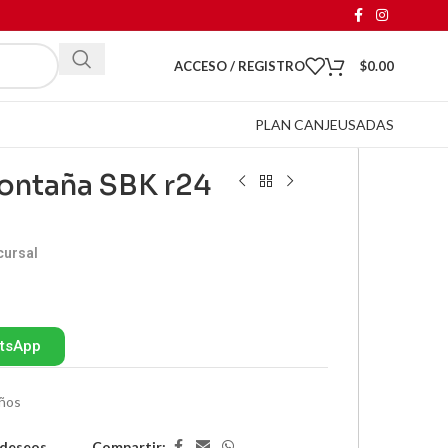
ACCESO / REGISTRO
$
0.00
PLAN CANJE
USADAS
montaña SBK r24
cursal
atsApp
ños
Compartir:
e deseos