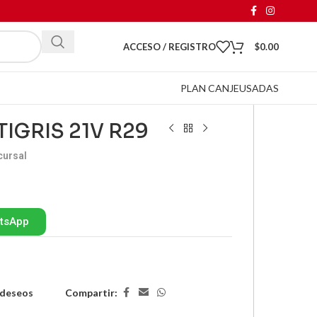
ACCESO / REGISTRO
$
0.00
PLAN CANJE
USADAS
TIGRIS 21V R29
cursal
atsApp
Compartir:
e deseos