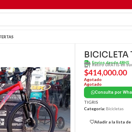
FERTAS
BICICLETA 
Envíos desde 48HS
Retiro GRATIS en su
$
414,000.00
Agotado
Agotado
Consulta por Wh
TIGRIS
Categoría:
Bicicletas
Añadir a la lista d