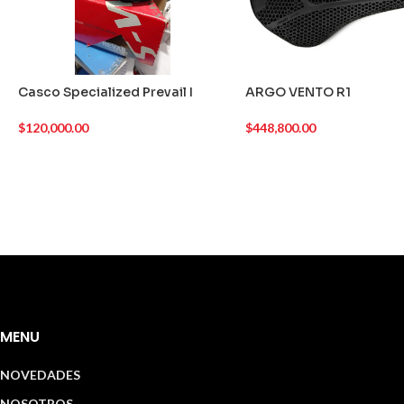
Casco Specialized Prevail I
ARGO VENTO R1
$
120,000.00
$
448,800.00
AGREGAR AL CARRITO
AGREGAR AL CARRITO
MENU
NOVEDADES
NOSOTROS