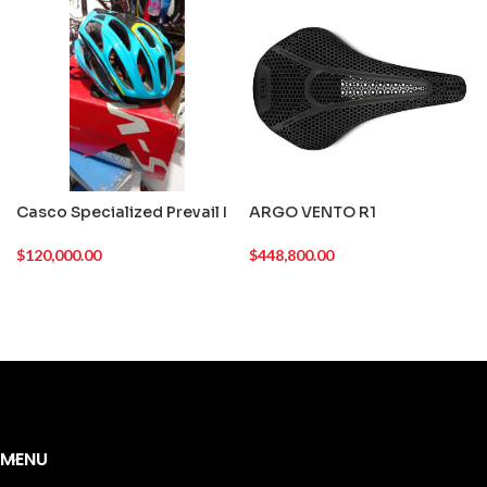
Casco Specialized Prevail I
ARGO VENTO R1
$
120,000.00
$
448,800.00
MENU