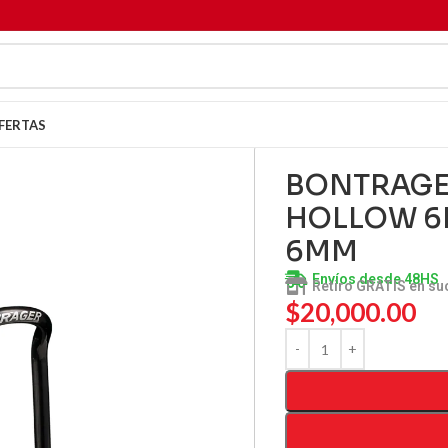
FERTAS
BONTRAGE
HOLLOW 6M
6MM
Envíos desde 48HS
Retiro GRATIS en su
$
20,000.00