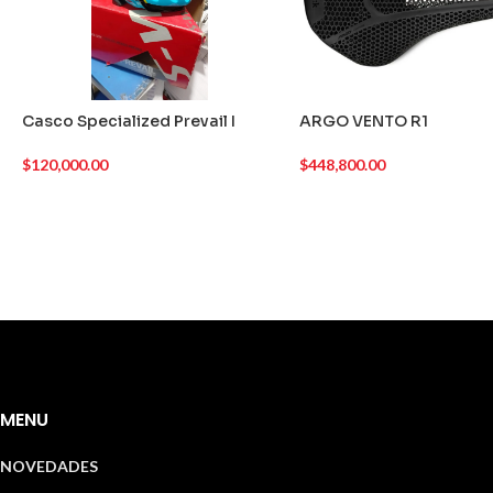
Casco Specialized Prevail I
ARGO VENTO R1
$
120,000.00
$
448,800.00
AGREGAR AL CARRITO
AGREGAR AL CARRITO
MENU
NOVEDADES