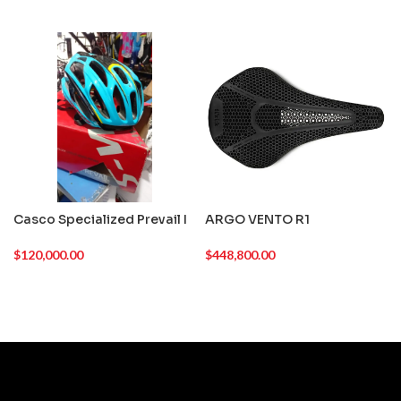
Casco Specialized Prevail I
ARGO VENTO R1
$
120,000.00
$
448,800.00