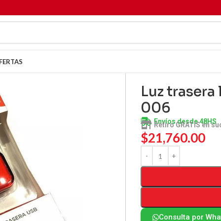
FERTAS
Luz trasera
006
Envíos desde 48HS
Retiro GRATIS en su
$
21,760.00
Consulta por Wh