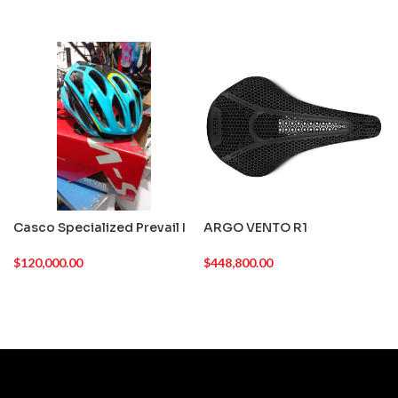
Casco Specialized Prevail I
ARGO VENTO R1
$
120,000.00
$
448,800.00