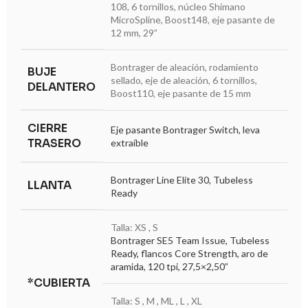
108, 6 tornillos, núcleo Shimano
MicroSpline, Boost148, eje pasante de
12 mm, 29”
Bontrager de aleación, rodamiento
BUJE
sellado, eje de aleación, 6 tornillos,
DELANTERO
Boost110, eje pasante de 15 mm
CIERRE
Eje pasante Bontrager Switch, leva
TRASERO
extraíble
Bontrager Line Elite 30, Tubeless
LLANTA
Ready
Talla: XS , S
Bontrager SE5 Team Issue, Tubeless
Ready, flancos Core Strength, aro de
aramida, 120 tpi, 27,5×2,50”
*CUBIERTA
Talla: S , M , ML , L , XL