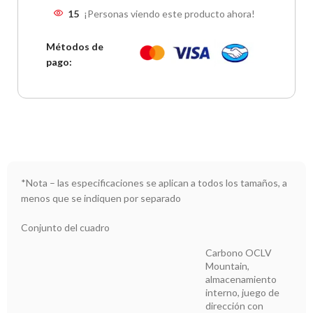
15
¡Personas viendo este producto ahora!
trek3
3
cuotas de
$
4,943,533.33
—
—
$
14,830,599.99
Métodos de
pago:
naranja plan z
—
3
cuotas sin interés de
$
4,261,666.66
—
$
12,784,999.99
*Nota – las especificaciones se aplican a todos los tamaños, a
menos que se indiquen por separado
Conjunto del cuadro
Carbono OCLV
Mountain,
almacenamiento
interno, juego de
dirección con