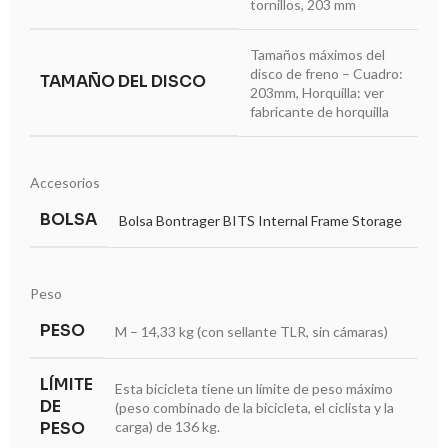
tornillos, 203 mm
Tamaños máximos del
disco de freno – Cuadro:
TAMAÑO DEL DISCO
203mm, Horquilla: ver
fabricante de horquilla
Accesorios
BOLSA
Bolsa Bontrager BITS Internal Frame Storage
Peso
PESO
M – 14,33 kg (con sellante TLR, sin cámaras)
LÍMITE
Esta bicicleta tiene un límite de peso máximo
DE
(peso combinado de la bicicleta, el ciclista y la
PESO
carga) de 136 kg.