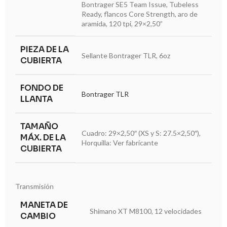
Bontrager SE5 Team Issue, Tubeless
Ready, flancos Core Strength, aro de
aramida, 120 tpi, 29×2,50”
PIEZA DE LA
Sellante Bontrager TLR, 6oz
CUBIERTA
FONDO DE
Bontrager TLR
LLANTA
TAMAÑO
Cuadro: 29×2,50″ (XS y S: 27.5×2,50″),
MÁX. DE LA
Horquilla: Ver fabricante
CUBIERTA
Transmisión
MANETA DE
Shimano XT M8100, 12 velocidades
CAMBIO