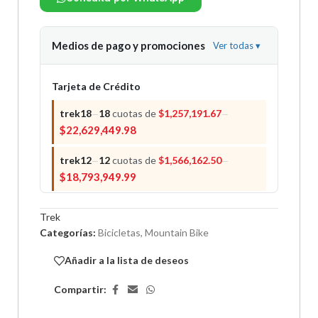
Medios de pago y promociones
Ver todas
▾
Tarjeta de Crédito
trek18
18
cuotas de
$
1,257,191.67
—
—
$
22,629,449.98
trek12
12
cuotas de
$
1,566,162.50
—
—
$
18,793,949.99
naranja 12
12
cuotas de
$
1,480,929.17
—
—
Trek
$
17,771,149.99
Categorías:
Bicicletas
,
Mountain Bike
trek 9
9
cuotas de
$
1,946,161.11
—
—
Añadir a la lista de deseos
$
17,515,449.99
Compartir:
trek6
6
cuotas de
$
2,812,700.00
—
—
$
16,876,199.99