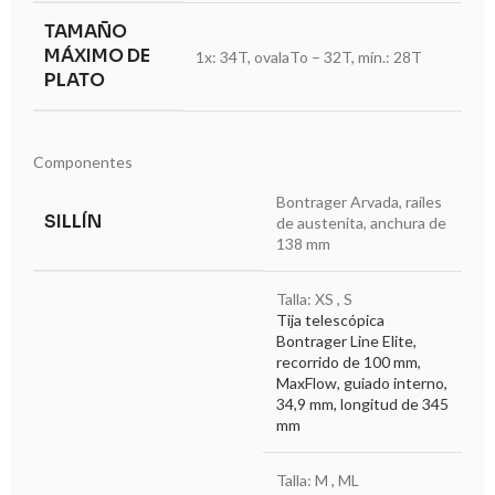
TAMAÑO
MÁXIMO DE
1x: 34T, ovalaTo – 32T, mín.: 28T
PLATO
Componentes
Bontrager Arvada, raíles
SILLÍN
de austenita, anchura de
138 mm
Talla: XS , S
Tija telescópica
Bontrager Line Elite,
recorrido de 100 mm,
MaxFlow, guiado interno,
34,9 mm, longitud de 345
mm
Talla: M , ML