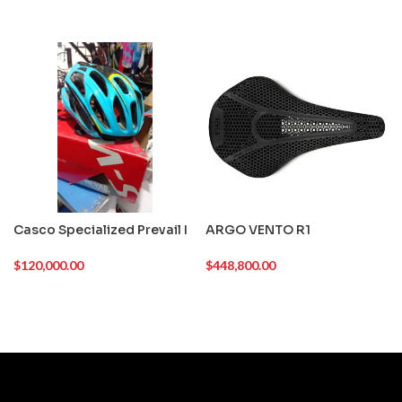
Casco Specialized Prevail I
ARGO VENTO R1
$
120,000.00
$
448,800.00