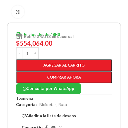
Clic para ampliar
Envíos desde 48HS
Retiro GRATIS en sucursal
$
554,064.00
AGREGAR AL CARRITO
COMPRAR AHORA
Consulta por WhatsApp
Topmega
Categorías:
Bicicletas
,
Ruta
Añadir a la lista de deseos
Compartir: