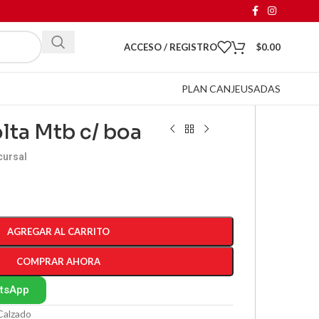
ACCESO / REGISTRO
$
0.00
PLAN CANJE
USADAS
olta Mtb c/ boa
cursal
AGREGAR AL CARRITO
COMPRAR AHORA
atsApp
Calzado