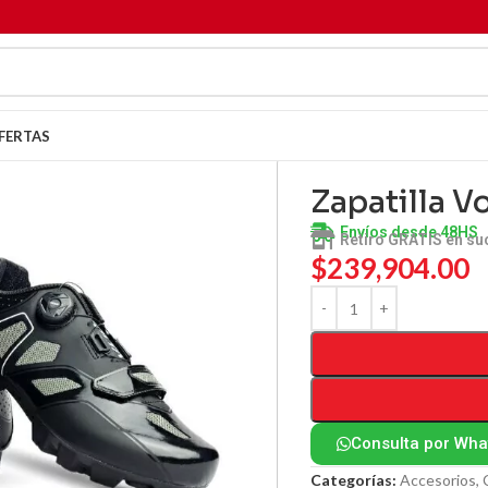
FERTAS
Zapatilla V
Envíos desde 48HS
Retiro GRATIS en su
$
239,904.00
Consulta por Wh
Categorías:
Accesorios
,