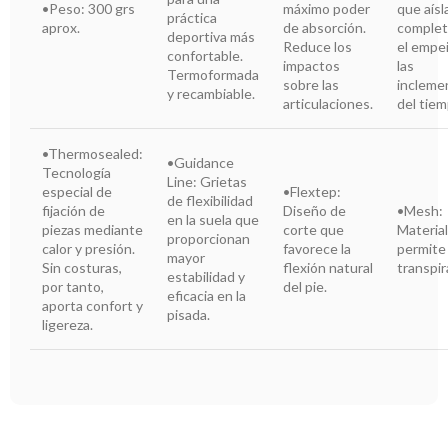
•Peso: 300 grs
máximo poder
que aísl
práctica
aprox.
de absorción.
comple
deportiva más
Reduce los
el empe
confortable.
impactos
las
Termoformada
sobre las
incleme
y recambiable.
articulaciones.
del tiem
•Thermosealed:
•Guidance
Tecnología
Line: Grietas
especial de
•Flextep:
de flexibilidad
fijación de
Diseño de
•Mesh:
en la suela que
piezas mediante
corte que
Materia
proporcionan
calor y presión.
favorece la
permite
mayor
Sin costuras,
flexión natural
transpir
estabilidad y
por tanto,
del pie.
eficacia en la
aporta confort y
pisada.
ligereza.