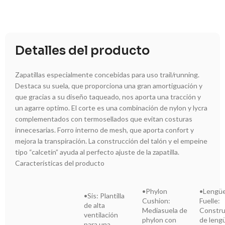
Detalles del producto
Zapatillas especialmente concebidas para uso trail/running.
Destaca su suela, que proporciona una gran amortiguación y
que gracias a su diseño taqueado, nos aporta una tracción y
un agarre optimo. El corte es una combinación de nylon y lycra
complementados con termosellados que evitan costuras
innecesarias. Forro interno de mesh, que aporta confort y
mejora la transpiración. La construcción del talón y el empeine
tipo “calcetín” ayuda al perfecto ajuste de la zapatilla.
Características del producto
•Phylon
•Lengü
•Sis: Plantilla
Cushion:
Fuelle:
de alta
Mediasuela de
Constru
ventilación
phylon con
de leng
para una