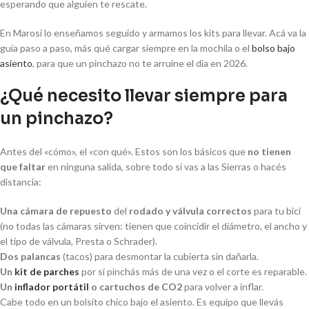
esperando que alguien te rescate.
En Marosi lo enseñamos seguido y armamos los kits para llevar. Acá va la
guía paso a paso, más qué cargar siempre en la mochila o el
bolso bajo
asiento
, para que un pinchazo no te arruine el día en 2026.
¿Qué necesito llevar siempre para
un pinchazo?
Antes del «cómo», el «con qué». Estos son los básicos que
no tienen
que faltar
en ninguna salida, sobre todo si vas a las Sierras o hacés
distancia:
Una cámara de repuesto
del
rodado y válvula correctos
para tu bici
(no todas las cámaras sirven: tienen que coincidir el diámetro, el ancho y
el tipo de válvula, Presta o Schrader).
Dos palancas
(tacos) para desmontar la cubierta sin dañarla.
Un
kit de parches
por si pinchás más de una vez o el corte es reparable.
Un
inflador portátil
o cartuchos de CO2
para volver a inflar.
Cabe todo en un bolsito chico bajo el asiento. Es equipo que llevás