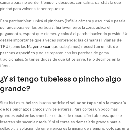
cámara para no perder tiempo, y después, con calma, parchás la que
pinchó para volver a tener repuesto.
Para parchar bien: ubicá el pinchazo (inflá la cámara y escuchá o pasala
por agua para ver las burbujas), lijá levemente la zona, aplicá el
pegamento, esperá que «tome» y colocá el parche haciendo presión. Un
detalle importante que a veces sorprende:
las cámaras livianas de
TPU
(como las
Magene Exar
que trabajamos)
necesitan un kit de
parches específico
y no se reparan con los parches de goma
tradicionales. Si tenés dudas de qué kit te sirve, te lo decimos en la
tienda.
¿Y si tengo tubeless o pincho algo
grande?
Si tu bici es
tubeless
, buena noticia: el
sellador tapa solo la mayoría
de los pinchazos chicos
y ni te enterás. Para cortes un poco más
grandes existen las «mechas» o tiras de reparación tubeless, que se
insertan sin sacar la rueda. Y si el corte es demasiado grande para el
sellador, la solución de emergencia es la misma de siempre:
colocás una