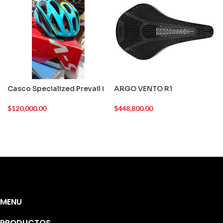
Casco Specialized Prevail I
ARGO VENTO R1
$
120,000.00
$
448,800.00
MENU
PRODUCTOS