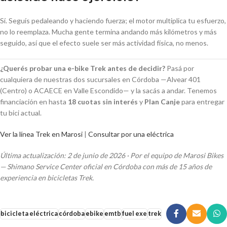
Sí. Seguís pedaleando y haciendo fuerza; el motor multiplica tu esfuerzo,
no lo reemplaza. Mucha gente termina andando más kilómetros y más
seguido, así que el efecto suele ser más actividad física, no menos.
¿Querés probar una e-bike Trek antes de decidir?
Pasá por
cualquiera de nuestras dos sucursales en Córdoba —Alvear 401
(Centro) o ACAECE en Valle Escondido— y la sacás a andar. Tenemos
financiación en hasta
18 cuotas sin interés
y
Plan Canje
para entregar
tu bici actual.
Ver la línea Trek en Marosi
|
Consultar por una eléctrica
Última actualización: 2 de junio de 2026 · Por el equipo de Marosi Bikes
— Shimano Service Center oficial en Córdoba con más de 15 años de
experiencia en bicicletas Trek.
bicicleta eléctrica
córdoba
ebike
emtb
fuel exe
trek