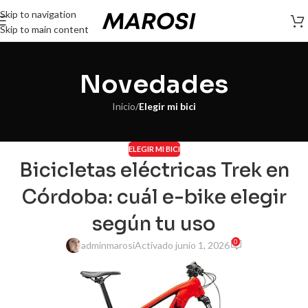
Skip to navigation
Skip to main content
Novedades
Inicio
/
Elegir mi bici
ELEGIR MI BICI
Bicicletas eléctricas Trek en
Córdoba: cuál e-bike elegir
según tu uso
0
adminmarosi
Activado junio 1, 2026