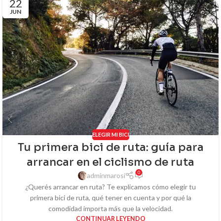
22
JUN
ELEGIR MI BICI
Tu primera bici de ruta: guía para
arrancar en el ciclismo de ruta
0
adminmarosi
¿Querés arrancar en ruta? Te explicamos cómo elegir tu
primera bici de ruta, qué tener en cuenta y por qué la
comodidad importa más que la velocidad.
CONTINUAR LEYENDO