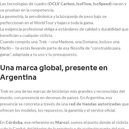
Las tecnologías de cuadro (
OCLV Carbon, IsoFlow, IsoSpeed
) nacen y
se prueban en la competencia.
La geometría, la aerodinámica y la búsqueda de peso bajo se
perfeccionan en el WorldTour y bajan a toda la gama.
La exigencia profesional obliga a estándares de calidad y durabilidad que
benefician a cualquier ciclista.
Cuando comprás una Trek —una Madone, una Domane, incluso una
Marlin— te estás llevando parte de esa filosofía de “construido para
ganar”, adaptada a tu uso y tu presupuesto.
Una marca global, presente en
Argentina
Trek es una de las marcas de bicicletas más grandes y reconocidas del
mundo, con presencia en decenas de países. En Argentina, esa
presencia se concreta a través de una
red de tiendas autorizadas
que
ofrecen los modelos, los repuestos, la garantía y el service oficial.
En
Córdoba
, ese referente es
Marosi
: somos el punto donde el ciclista
—de la Capital, del interior de la provincia o de cualquier punto del país