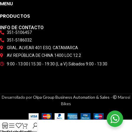
MENU
PRODUCTOS
INFO DE CONTACTO
351-5106457
351-5186032
GRAL. ALVEAR 401 ESQ. CATAMARCA
AV. REPÚBLICA DE CHINA 1400 LOC 12.2
9:00 - 13:00 | 15:30 - 19:30 (L a V) Sábados 9:00 - 13:30
Desarrollado por
Olpa Group Business Automation & Sales
-
Marosi
Bikes
Tienda
Barra Lateral
Lista de deseos
Carrito
Mi cuenta