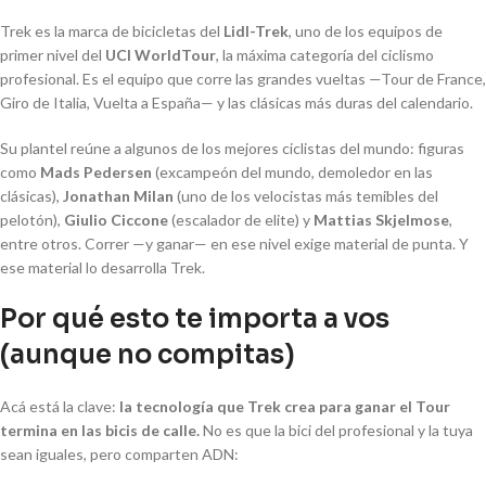
Trek es la marca de bicicletas del
Lidl-Trek
, uno de los equipos de
primer nivel del
UCI WorldTour
, la máxima categoría del ciclismo
profesional. Es el equipo que corre las grandes vueltas —Tour de France,
Giro de Italia, Vuelta a España— y las clásicas más duras del calendario.
Su plantel reúne a algunos de los mejores ciclistas del mundo: figuras
como
Mads Pedersen
(excampeón del mundo, demoledor en las
clásicas),
Jonathan Milan
(uno de los velocistas más temibles del
pelotón),
Giulio Ciccone
(escalador de elite) y
Mattias Skjelmose
,
entre otros. Correr —y ganar— en ese nivel exige material de punta. Y
ese material lo desarrolla Trek.
Por qué esto te importa a vos
(aunque no compitas)
Acá está la clave:
la tecnología que Trek crea para ganar el Tour
termina en las bicis de calle.
No es que la bici del profesional y la tuya
sean iguales, pero comparten ADN: