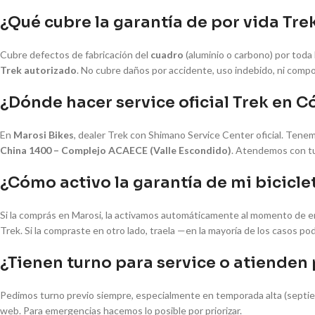
¿Qué cubre la garantía de por vida Tre
Cubre defectos de fabricación del
cuadro
(aluminio o carbono) por toda 
Trek autorizado
. No cubre daños por accidente, uso indebido, ni comp
¿Dónde hacer service oficial Trek en 
En
Marosi Bikes
, dealer Trek con Shimano Service Center oficial. Ten
China 1400 – Complejo ACAECE (Valle Escondido)
. Atendemos con tu
¿Cómo activo la garantía de mi bicicle
Si la comprás en Marosi, la activamos automáticamente al momento de en
Trek. Si la compraste en otro lado, traela —en la mayoría de los casos pod
¿Tienen turno para service o atienden
Pedimos turno previo siempre, especialmente en temporada alta (septie
web. Para emergencias hacemos lo posible por priorizar.