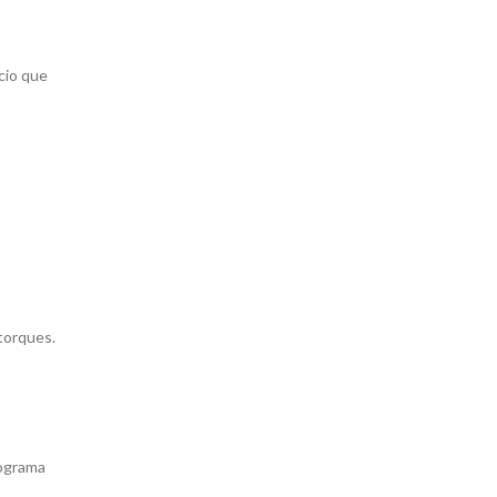
cio que
torques.
rograma