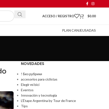
ACCESO / REGISTRO
$
0.00
PLAN CANJE
USADAS
NOVEDADES
do
! Без рубрики
accesorios para ciclistas
Elegir mi bici
Eventos
Innovación y tecnología
L'Étape Argentina by Tour de France
Tips