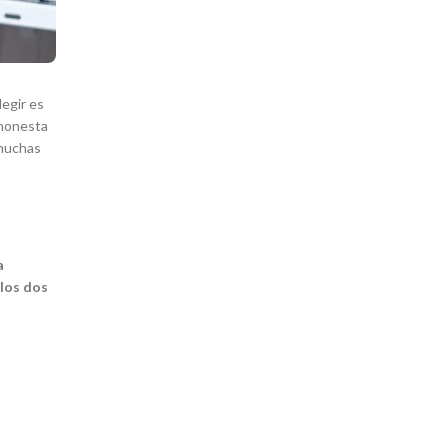
legir es
 honesta
 muchas
a
 los dos