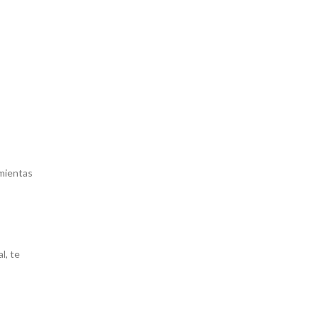
amientas
l, te