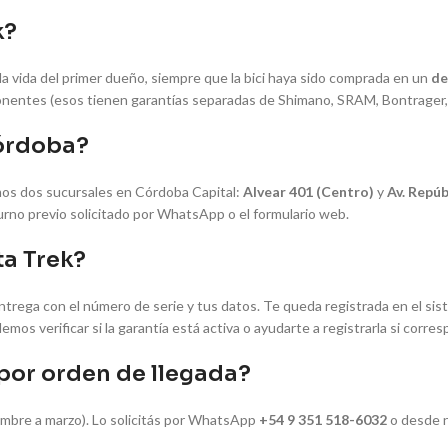
k?
la vida del primer dueño, siempre que la bici haya sido comprada en un
de
onentes (esos tienen garantías separadas de Shimano, SRAM, Bontrager, 
Córdoba?
emos dos sucursales en Córdoba Capital:
Alvear 401 (Centro)
y
Av. Repúb
rno previo solicitado por WhatsApp o el formulario web.
ta Trek?
trega con el número de serie y tus datos. Te queda registrada en el si
emos verificar si la garantía está activa o ayudarte a registrarla si corre
 por orden de llegada?
mbre a marzo). Lo solicitás por WhatsApp
+54 9 351 518-6032
o desde 