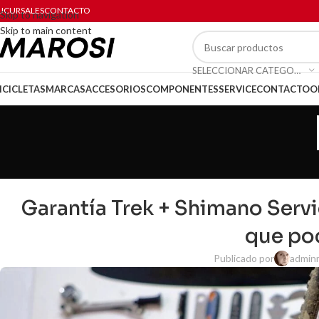
UCURSALES
CONTACTO
Skip to navigation
Skip to main content
SELECCIONAR CATEGORÍA
ICICLETAS
MARCAS
ACCESORIOS
COMPONENTES
SERVICE
CONTACTO
O
Garantía Trek + Shimano Servi
que po
Publicado por
admin