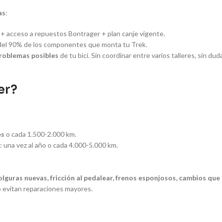
as
:
+ acceso a repuestos Bontrager + plan canje vigente.
l del 90% de los componentes que monta tu Trek.
problemas posibles
de tu bici. Sin coordinar entre varios talleres, sin du
er?
es
o cada 1.500-2.000 km.
: una vez al año o cada 4.000-5.000 km.
olguras nuevas, fricción al pedalear, frenos esponjosos, cambios que
o evitan reparaciones mayores.