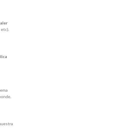
aler
etc).
lica
stema
sponde.
nuestra