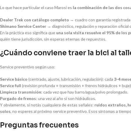
Lo que hace particular el caso Marosi es
la combinación de las dos cos
Dealer Trek con catálogo completo
→ cuadro con garantía registrada 
Shimano Service Center
→ diagnóstico, regulación y reparación oficia
En la práctica eso significa que
una sola visita resuelve el 95% de los 
quién tiene jurisdicción, sin esperas eternas de repuestos.
¿Cuándo conviene traer la bici al tall
Service preventivo según uso:
Service básico
(centrado, ajuste, lubricación, regulación): cada
3-4 mes
Service full
(revisión profunda + transmisión + frenos hidráulicos + buje)
Limpieza transmisión
: cada vez que hay barro/agua/polvo prolongado.
Purgado de frenos
: una vez al año si son hidráulicos.
Y obviamente, si notás cualquiera de estas señales:
ruidos extraños, h
solos
, no esperes al próximo service preventivo. Esos síntomas a tiemp
Preguntas frecuentes