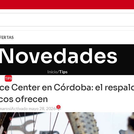
FERTAS
Novedades
Inicio
/
Tips
TIPS
ce Center en Córdoba: el respal
cos ofrecen
0
marosi
Activado mayo 28, 2026